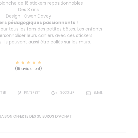
 planche de 16 stickers repositionnables
Dès 3 ans
Design : Owen Davey
kers pédagogiques passionnants !
 pour tous les fans des petites bêtes. Les enfants
rsonnaliser leurs cahiers avec ces stickers
. Ils peuvent aussi être collés sur les murs.
15
Noté
(
15
avis client)
4.93
sur 5
basé
sur
notatio
ns
client
TTER
PINTEREST
GOOGLE+
EMAIL
RAISON OFFERTE DÈS 35 EUROS D’ACHAT