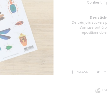
Contient : 1
Des stic
De très jolis stickers
s’amuseront à pe
repositionnables
SHARE
FACEBOOK
TWI
LIV