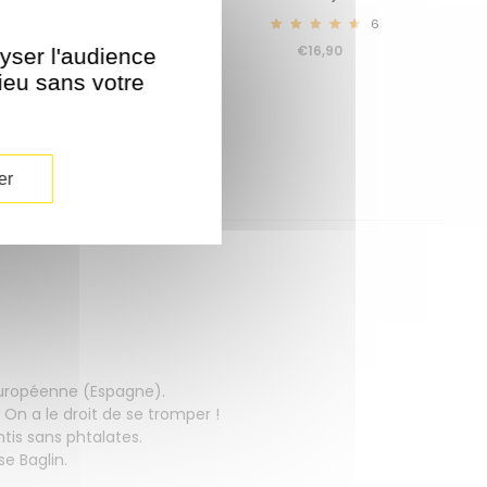
14
6
4.64
4.83
€
2,90
€
16,90
lyser l'audience
lieu sans votre
er
 Européenne (Espagne).
 On a le droit de se tromper !
tis sans phtalates.
e Baglin.