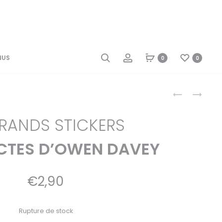
NUS
0
0
Produ
PUZZLE
20
ÉDUCATIF
GRANDS
1000
STICKERS
naviga
GRANDS STICKERS
PIÈCES
LES
MYTHOLOGI
DINOSAURES
DE
ECTES D’OWEN DAVEY
CLÉMENCE
DUPONT
€
2,90
Rupture de stock