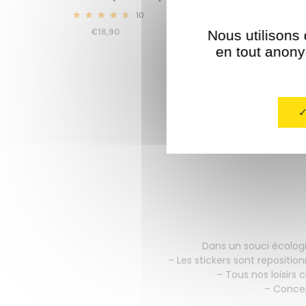
10
€
16,90
4.80
€
16,90
Nous utilisons 
en tout anonym
Dans un souci écologi
– Les stickers sont repositio
– Tous nos loisirs
– Concep