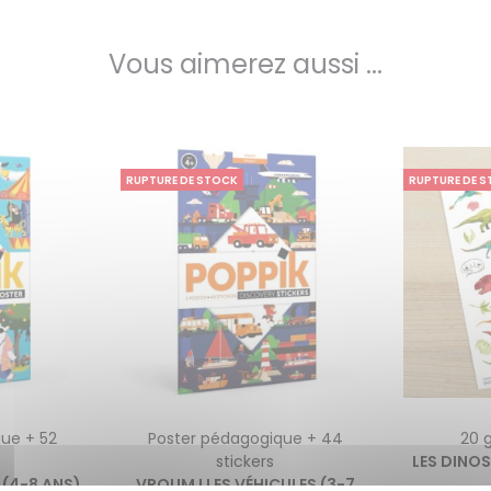
Vous aimerez aussi ...
RUPTURE DE STOCK
RUPTURE DE 
ue + 52
Poster pédagogique + 44
20 g
stickers
LES DINO
 (4-8 ANS)
VROUM ! LES VÉHICULES (3-7