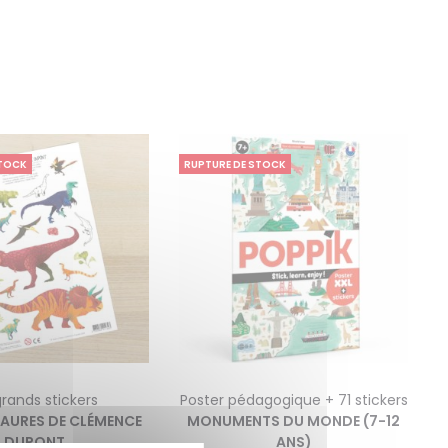
STOCK
RUPTURE DE STOCK
rands stickers
Poster pédagogique + 71 stickers
SAURES DE CLÉMENCE
MONUMENTS DU MONDE (7-12
DUPONT
ANS)