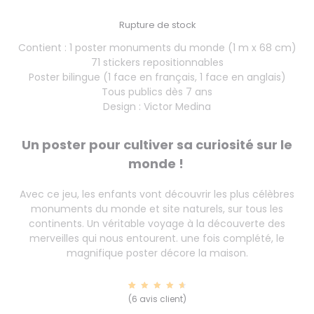
Rupture de stock
Contient : 1 poster monuments du monde (1 m x 68 cm)
71 stickers repositionnables
Poster bilingue (1 face en français, 1 face en anglais)
Tous publics dès 7 ans
Design : Victor Medina
Un poster pour cultiver sa curiosité sur le
monde !
Avec ce jeu, les enfants vont découvrir les plus célèbres
monuments du monde et site naturels, sur tous les
continents. Un véritable voyage à la découverte des
merveilles qui nous entourent. une fois complété, le
magnifique poster décore la maison.
6
Noté
(
6
avis client)
4.83
sur 5