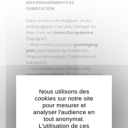
NOS ENGAGEMENTS DE
FABRICATION
Dans un souci écologique, ce jeu
pédagogique n’est pas fabriqué en
Asie, mais en
Union Européenne
(Espagne).
– Nous avons conçu un
packaging
plat
pour réduire au maximum
l’impact écologique (fabrication et
transport).
– Ces stickers pour enfants sont
repositionnables
, de manière à être
replacés autant que nécessaire sur le
poster. Comme pour un puzzle, on a
Nous utilisons des
le droit de se tromper !
cookies sur notre site
– Tous nos jeux éducatifs pour
enfants sont conformes à la norme
pour mesurer et
jouets CE, garantis
sans phtalates
.
analyser l'audience en
– Le papier est
certifié PEFC
: issu de
tout anonymat.
forêts durablement gérées.
L'utilisation de ces