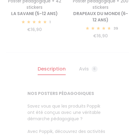
Poster pédagogique + 42
Poster pédagogique + 200
stickers
stickers
LA SAVANE (5-12 ANS)
DRAPEAUX DU MONDE (6-
12 ANS)
1
5.00
39
€
16,90
4.87
€
16,90
Description
Avis
6
NOS POSTERS PÉDAGOGIQUES
Savez vous que les produits Poppik
ont été conçus avec une véritable
démarche pédagogique ?
Avec Poppik, découvrez des activités