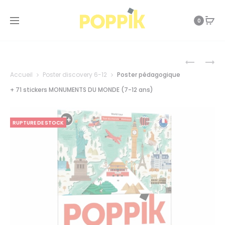
0
Prod
POSTER
POSTER
PÉDAGOG
PÉDAGOG
Accueil
Poster discovery 6-12
Poster pédagogique
+
+
navi
43
52
+ 71 stickers MONUMENTS DU MONDE (7-12 ans)
STICKERS
STICKERS
NOS
LE
ÉMOTION
JEU
RUPTURE DE STOCK
(3-
DES
7
ANIMAUX
ANS)
(4-
8
ANS)