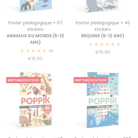
Poster pédagogique + 67
Poster pédagogique + 45
stickers
stickers
ANIMAUX DU MONDE (5-12
REQUINS (6-12 ANS)
ANS)
2
5.00
33
€
16,90
4.91
€
16,90
RUPTURE DE STOCK
RUPTURE DE STOCK