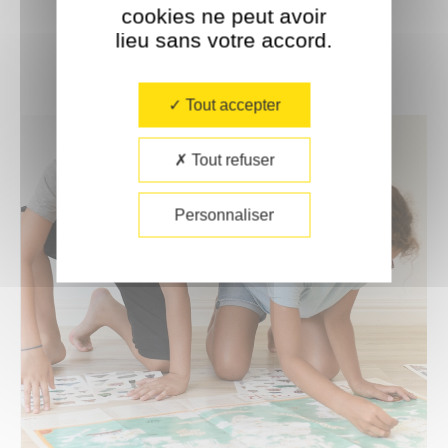
– Concept exclusif : Poppik.
cookies ne peut avoir
Conception : Delphine Badreddine et
lieu sans votre accord.​
Françoise Baglin.
Tout accepter
Tout refuser
Personnaliser