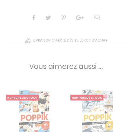
basé
sur
notatio
ns
client
SHARE
LIVRAISON OFFERTE DÈS 35 EUROS D’ACHAT
Vous aimerez aussi ...
RUPTURE DE STOCK
RUPTURE DE STOCK