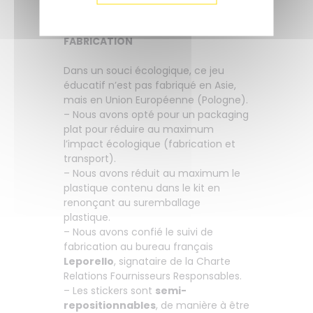
NOS ENGAGEMENTS DE
FABRICATION
Dans un souci écologique, ce jeu
éducatif n’est pas fabriqué en Asie,
mais en Union Européenne (Pologne).
– Nous avons opté pour un packaging
plat pour réduire au maximum
l’impact écologique (fabrication et
transport).
– Nous avons réduit au maximum le
plastique contenu dans le kit en
renonçant au suremballage
plastique.
– Nous avons confié le suivi de
fabrication au bureau français
Leporello
, signataire de la Charte
Relations Fournisseurs Responsables.
– Les stickers sont
semi-
repositionnables
, de manière à être