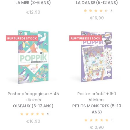
LA MER (3-6 ANS)
LA DANSE (5-12 ANS)
3
€
12,90
4.67
€
16,90
RUPTURE DE STOCK
RUPTURE DE STOCK
Poster pédagogique + 45
Poster créatif + 150
stickers
stickers
OISEAUX (6-12 ANS)
PETITS MONSTRES (5-10
ANS)
9
5.00
1
€
16,90
5.00
€
12,90