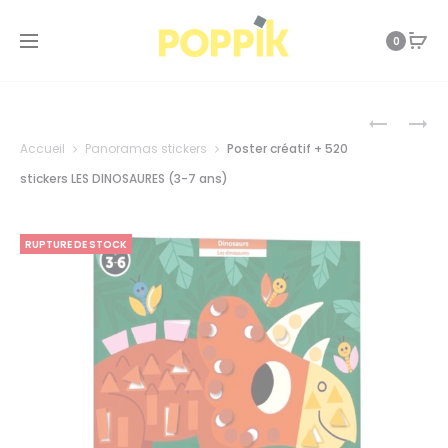
0
Prod
POSTER
PUZZLE
PÉDAGOG
ÉDUCATI
Accueil
Panoramas stickers
Poster créatif + 520
+
500
navi
45
PIÈCES
stickers LES DINOSAURES (3-7 ans)
STICKERS
ÉGYPTE
OISEAUX
(6-
RUPTURE DE STOCK
12
ANS)