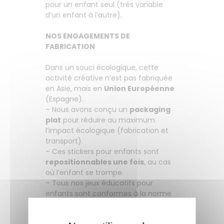
pour un enfant seul (très variable
d’un enfant à l’autre).
NOS ENGAGEMENTS DE
FABRICATION
Dans un souci écologique, cette
activité créative n’est pas fabriquée
en Asie, mais en
Union Européenne
(Espagne).
– Nous avons conçu un
packaging
plat
pour réduire au maximum
l’impact écologique (fabrication et
transport).
– Ces stickers pour enfants sont
repositionnables une fois
, au cas
où l’enfant se trompe.
– Tous nos jeux éducatifs pour
enfants sont conformes à la norme
jouets CE, garantis
sans phtalates
.
– Le papier est
certifié PEFC
: issu de