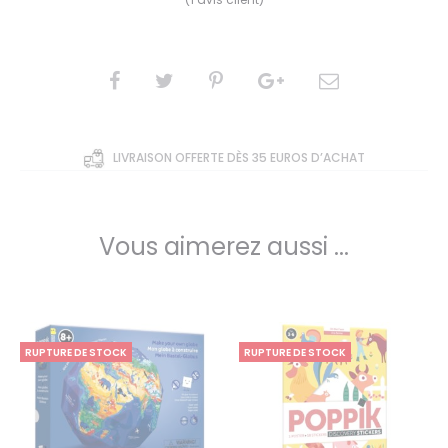
5.00
sur 5
basé
sur
notatio
n
client
SHARE
LIVRAISON OFFERTE DÈS 35 EUROS D’ACHAT
Vous aimerez aussi ...
RUPTURE DE STOCK
RUPTURE DE STOCK