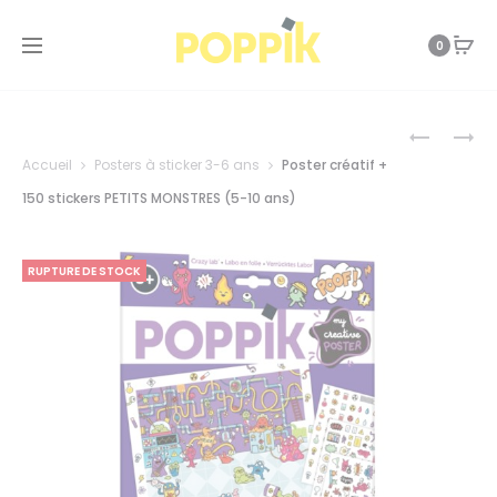
0
Prod
POSTER
6
CRÉATIF
CARTES
Accueil
Posters à sticker 3-6 ans
Poster créatif +
+
+
navi
150
100
150 stickers PETITS MONSTRES (5-10 ans)
STICKERS
STICKERS
KAWAÏ
ANIMAUX
(5-
DE
RUPTURE DE STOCK
10
LA
ANS)
MER
(2
ANS
ET
+)