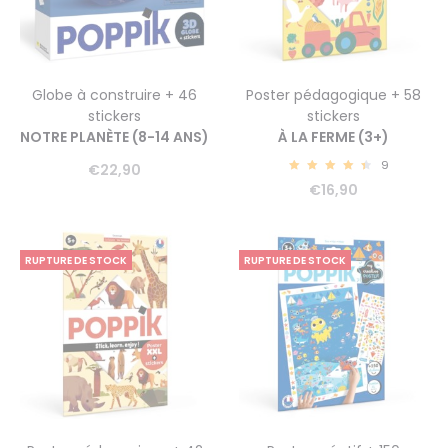
Globe à construire + 46
Poster pédagogique + 58
stickers
stickers
NOTRE PLANÈTE (8-14 ANS)
À LA FERME (3+)
9
€
22,90
4.67
€
16,90
RUPTURE DE STOCK
RUPTURE DE STOCK