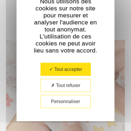
forêts durablement gérées.
Nous utilisons des
– Concept exclusif : Poppik.
cookies sur notre site
Conception : Delphine Badreddine et
pour mesurer et
Françoise Baglin.
analyser l'audience en
tout anonymat.
L'utilisation de ces
cookies ne peut avoir
lieu sans votre accord.​
Tout accepter
Tout refuser
Personnaliser