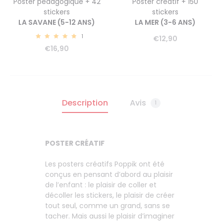
Poster pédagogique + 42
Poster créatif + 150
stickers
stickers
LA SAVANE (5-12 ANS)
LA MER (3-6 ANS)
1
€
12,90
5.00
€
16,90
Description
Avis
1
POSTER CRÉATIF
Les posters créatifs Poppik ont été
conçus en pensant d’abord au plaisir
de l’enfant : le plaisir de coller et
décoller les stickers, le plaisir de créer
tout seul, comme un grand, sans se
tacher. Mais aussi le plaisir d’imaginer