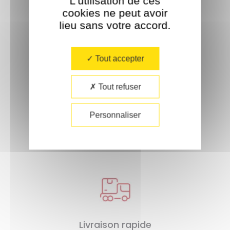
L'utilisation de ces
Livraison offerte
cookies ne peut avoir
lieu sans votre accord.​
À partir de 35€ d'achat.
Tout accepter
Tout refuser
Paiement sécurisé
Personnaliser
Livraison rapide