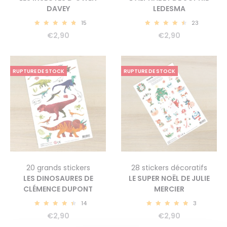
DAVEY
LEDESMA
15
23
4.93
4.70
€
2,90
€
2,90
RUPTURE DE STOCK
RUPTURE DE STOCK
20 grands stickers
28 stickers décoratifs
LES DINOSAURES DE
LE SUPER NOËL DE JULIE
CLÉMENCE DUPONT
MERCIER
14
3
4.64
5.00
€
2,90
€
2,90