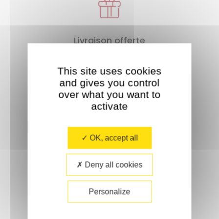
Livraison offerte
À partir de 35€ d'achat.
This site uses cookies
and gives you control
over what you want to
activate
OK, accept all
Paiement sécurisé
Deny all cookies
Personalize