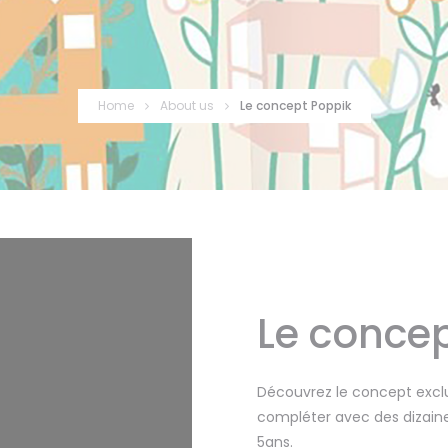
Home
About us
Le concept Poppik
Le conce
Découvrez le concept exclus
compléter avec des dizaines
5ans.