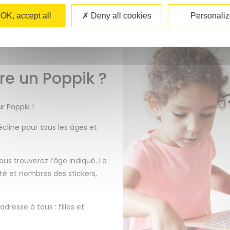
OK, accept all
Deny all cookies
Personaliz
ire un Poppik ?
r Poppik !
écline pour tous les âges et
vous trouverez l’âge indiqué. La
iété et nombres des stickers,
dresse à tous : filles et