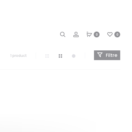
0
0
Filtre
1 product