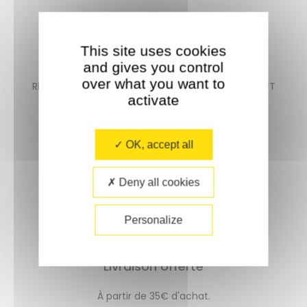
NEWSLETTER
This site uses cookies
and gives you control
over what you want to
RECEVEZ EN EXCLUSIVITE LES NOUVEAUTES, OFFRES ET
activate
PROMO !
OK, accept all
Deny all cookies
Personalize
Livraison offerte
À partir de 35€ d'achat.