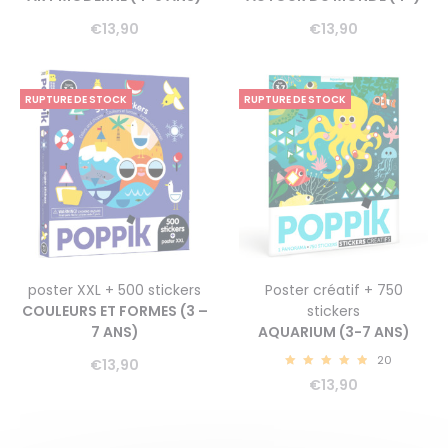
€
13,90
€
13,90
RUPTURE DE STOCK
RUPTURE DE STOCK
poster XXL + 500 stickers
Poster créatif + 750
COULEURS ET FORMES (3 –
stickers
7 ANS)
AQUARIUM (3-7 ANS)
20
€
13,90
5.00
€
13,90