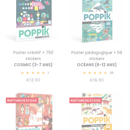
Poster créatif + 750
Poster pédagogique + 59
stickers
stickers
COSMIC (3-7 ANS)
OCÉANS (6-12 ANS)
1
35
5.00
4.91
€
13,90
€
16,90
RUPTURE DE STOCK
RUPTURE DE STOCK