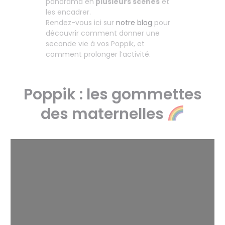
panorama en
plusieurs scènes
et
les encadrer.
Rendez-vous ici sur
notre blog
pour
découvrir comment donner une
seconde vie à vos Poppik, et
comment prolonger l’activité.
Poppik : les gommettes
des maternelles