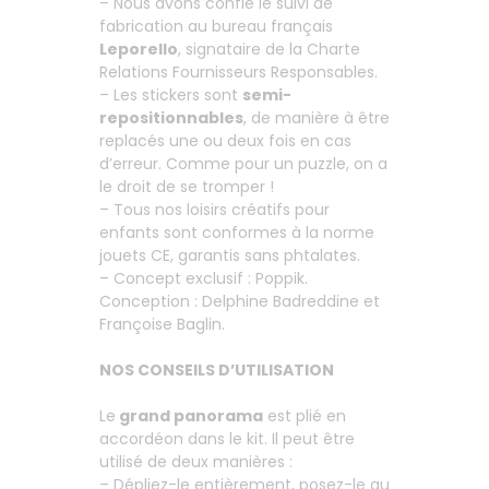
– Nous avons confié le suivi de
fabrication au bureau français
Leporello
, signataire de la Charte
Relations Fournisseurs Responsables.
– Les stickers sont
semi-
repositionnables
, de manière à être
replacés une ou deux fois en cas
d’erreur. Comme pour un puzzle, on a
le droit de se tromper !
– Tous nos loisirs créatifs pour
enfants sont conformes à la norme
jouets CE, garantis sans phtalates.
– Concept exclusif : Poppik.
Conception : Delphine Badreddine et
Françoise Baglin.
NOS CONSEILS D’UTILISATION
Le
grand panorama
est plié en
accordéon dans le kit. Il peut être
utilisé de deux manières :
– Dépliez-le entièrement, posez-le au