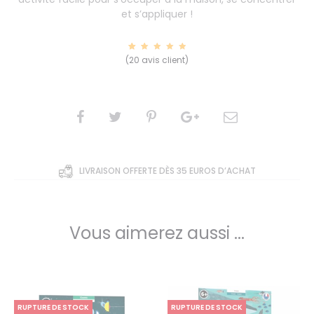
et s’appliquer !
20
Noté
(
20
avis client)
5.00
sur 5
basé
sur
notatio
ns
client
SHARE
LIVRAISON OFFERTE DÈS 35 EUROS D’ACHAT
Vous aimerez aussi ...
RUPTURE DE STOCK
RUPTURE DE STOCK