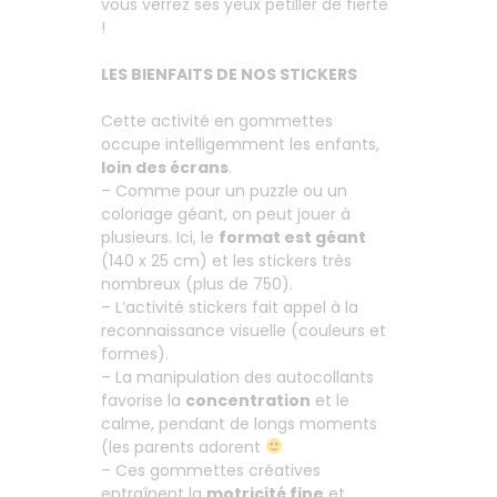
vous verrez ses yeux pétiller de fierté
!
LES BIENFAITS DE NOS STICKERS
Cette activité en gommettes
occupe intelligemment les enfants,
loin des écrans
.
– Comme pour un puzzle ou un
coloriage géant, on peut jouer à
plusieurs. Ici, le
format est géant
(140 x 25 cm) et les stickers très
nombreux (plus de 750).
– L’activité stickers fait appel à la
reconnaissance visuelle (couleurs et
formes).
– La manipulation des autocollants
favorise la
concentration
et le
calme, pendant de longs moments
(les parents adorent
– Ces gommettes créatives
entraînent la
motricité fine
et