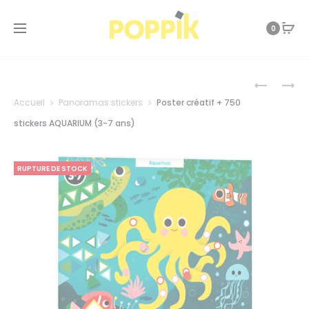
0
Prod
POSTER
POSTER
CRÉATIF
CRÉATIF
Accueil
Panoramas stickers
Poster créatif + 750
+
+
navi
750
750
stickers AQUARIUM (3-7 ans)
STICKERS
STICKERS
JUNGLE
COSMIC
(3-
(3-
RUPTURE DE STOCK
7
7
ANS)
ANS)