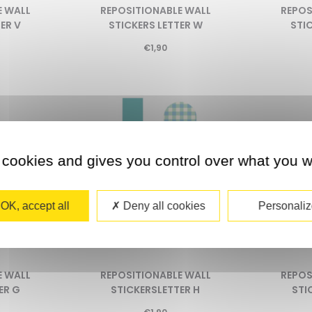
E WALL
REPOSITIONABLE WALL
REPOS
ER V
STICKERS LETTER W
STIC
€
1,90
 cookies and gives you control over what you w
OK, accept all
Deny all cookies
Personaliz
E WALL
REPOSITIONABLE WALL
REPOS
ER G
STICKERSLETTER H
STI