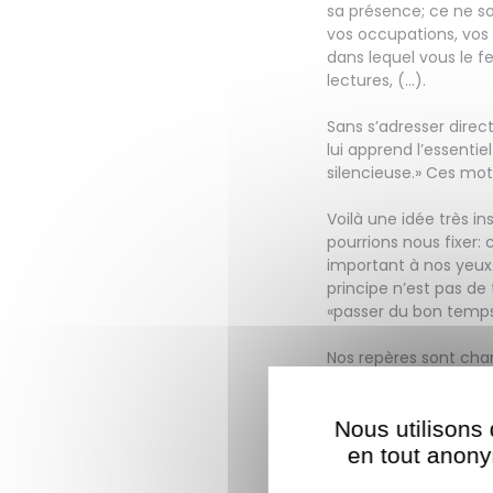
sa présence; ce ne so
vos occupations, vos 
dans lequel vous le fe
lectures, (…).
Sans s’adresser direc
lui apprend l’essentie
silencieuse.» Ces mots 
Voilà une idée très 
pourrions nous fixer:
important à nos yeux
principe n’est pas de
«passer du bon temps
Nos repères sont cha
mieux vivre l’égrena
Nous utilisons 
Pendant les semaines 
variées, pour vous in
en tout anonym
défouler, s’intéresser