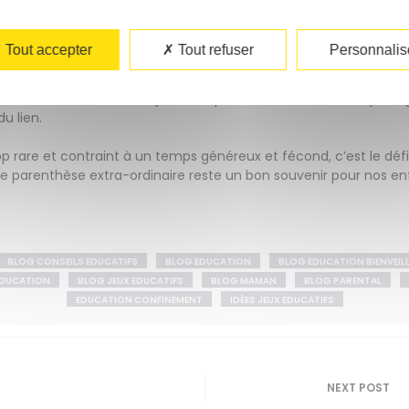
n, éveiller son imaginaire, comprendre l’actualité, rire ensemble
Tout accepter
Tout refuser
Personnalis
gratuites, testées et sélectionnées selon plusieurs critères. Ell
ninges, sont source de bien-être pour le corps et l’esprit… Mais au
 la bienveillance et la joie. Elles peuvent être source de parta
du lien.
p rare et contraint à un temps généreux et fécond, c’est le déf
te parenthèse extra-ordinaire reste un bon souvenir pour nos enf
BLOG CONSEILS EDUCATIFS
BLOG EDUCATION
BLOG EDUCATION BIENVEIL
EDUCATION
BLOG JEUX EDUCATIFS
BLOG MAMAN
BLOG PARENTAL
EDUCATION CONFINEMENT
IDÉES JEUX EDUCATIFS
on
NEXT POST