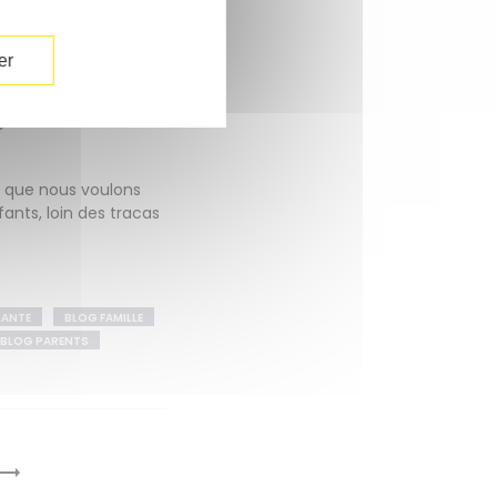
, garder le lien avec
er
es ouvrent au monde,
ssi elles font vivre
ge entre adultes et
i que nous voulons
ants, loin des tracas
LANTE
BLOG FAMILLE
BLOG PARENTS