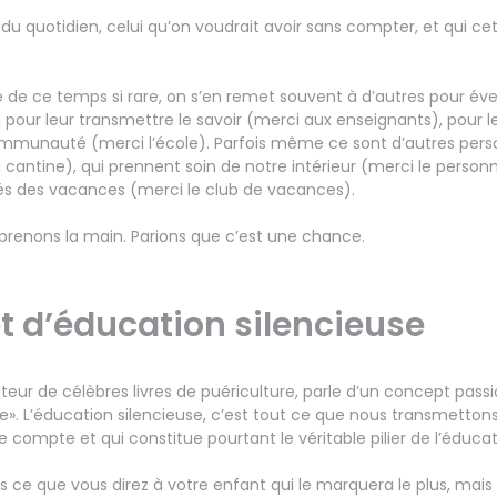
du quotidien, celui qu’on voudrait avoir sans compter, et qui ce
 de ce temps si rare, on s’en remet souvent à d’autres pour évei
pour leur transmettre le savoir (merci aux enseignants), pour les
communauté (merci l’école). Parfois même ce sont d’autres pers
 cantine), qui prennent soin de notre intérieur (merci le perso
tés des vacances (merci le club de vacances).
eprenons la main. Parions que c’est une chance.
t d’éducation silencieuse
eur de célèbres livres de puériculture, parle d’un concept passio
e». L’éducation silencieuse, c’est tout ce que nous transmetton
ompte et qui constitue pourtant le véritable pilier de l’éducat
pas ce que vous direz à votre enfant qui le marquera le plus, mai