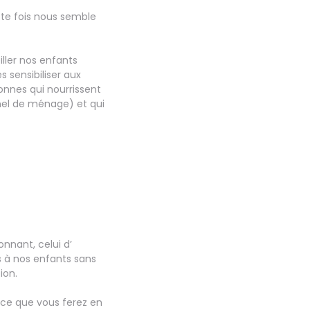
tte fois nous semble
ller nos enfants
 sensibiliser aux
onnes qui nourrissent
nnel de ménage) et qui
nnant, celui d’
s à nos enfants sans
ion.
s ce que vous ferez en