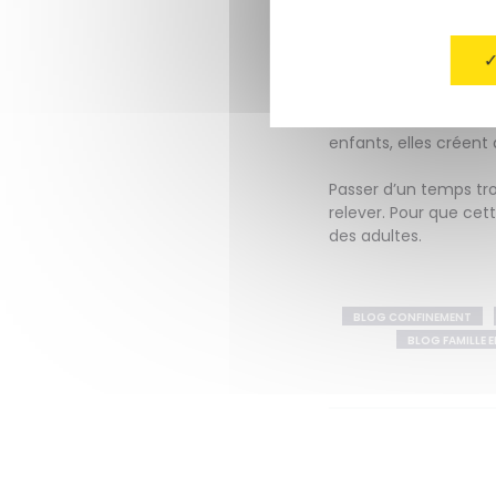
monotonie du quotidie
ceux qui sont loin…
Ce sont des activités 
font travailler ses mé
de bons moments, dans
enfants, elles créent 
Passer d’un temps tro
relever. Pour que cet
des adultes.
BLOG CONFINEMENT
BLOG FAMILLE 
Navigati