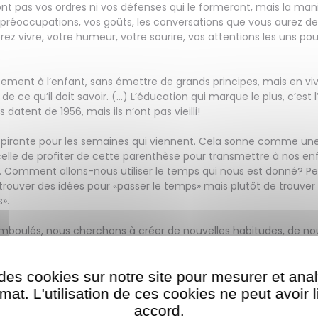
nt pas vos ordres ni vos défenses qui le formeront, mais la man
préoccupations, vos goûts, les conversations que vous aurez dev
rez vivre, votre humeur, votre sourire, vos attentions les uns pou
tement à l’enfant, sans émettre de grands principes, mais en vi
l de ce qu’il doit savoir. (…) L’éducation qui marque le plus, c’est
datent de 1956, mais ils n’ont pas vieilli!
inspirante pour les semaines qui viennent. Cela sonne comme un
 celle de profiter de cette parenthèse pour transmettre à nos en
. Comment allons-nous utiliser le temps qui nous est donné? Pe
 trouver des idées pour «passer le temps» mais plutôt de trouver
».
mboulés, nous cherchons à créer de nouvelles habitudes, de nou
ge du temps.
des cookies sur notre site pour mesurer et ana
qui viennent, nous allons poster sur le blog de Poppik des idées d
spirer et vous aider à vivre des moments joyeux avec vos enfant
at. L'utilisation de ces cookies ne peut avoir 
 aux sciences, faire des activités créatives simples à mettre en œ
accord.​