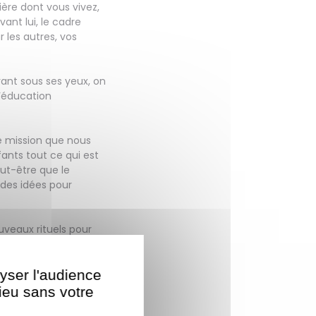
ière dont vous vivez,
ant lui, le cadre
r les autres, vos
vant sous ses yeux, on
 l’éducation
e mission que nous
fants tout ce qui est
ut-être que le
 des idées pour
veaux rituels pour
lyser l'audience
’activités très
s. Des idées pour se
lieu sans votre
uvre, briser la