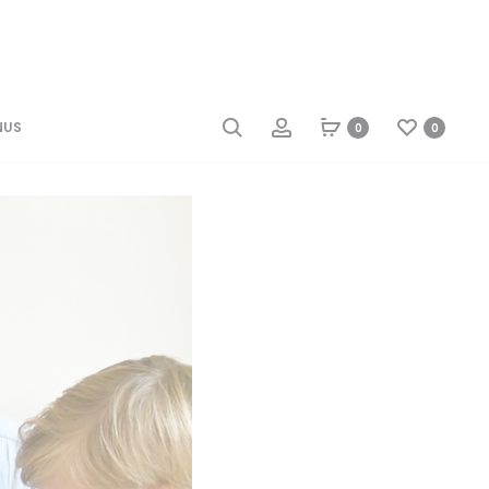
NUS
0
0