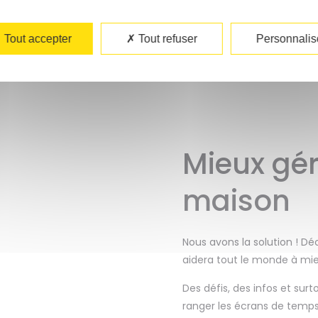
DÉCOUVRIR NOS PRODUITS
Tout accepter
Tout refuser
Personnalis
.
Mieux gér
maison
Nous avons la solution ! Dé
aidera tout le monde à mie
Des défis, des infos et sur
ranger les écrans de temp