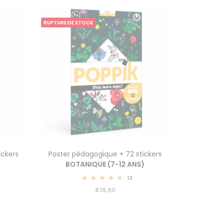
RUPTURE DE STOCK
ickers
Poster pédagogique + 72 stickers
BOTANIQUE (7-12 ANS)
13
4.77
€
16,90