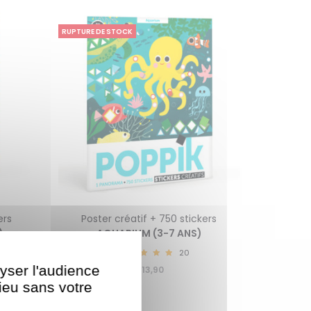
RUPTURE DE STOCK
ers
Poster créatif + 750 stickers
)
AQUARIUM (3-7 ANS)
20
5.00
lyser l'audience
€
13,90
lieu sans votre