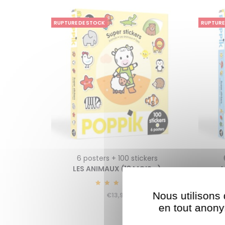
RUPTURE DE STOCK
RUPTURE
6 posters + 100 stickers
LES ANIMAUX (18 MOIS +)
L
1
5.00
Nous utilisons 
€
13,90
en tout anonym