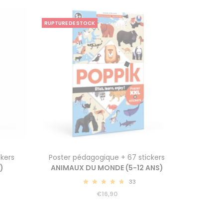
RUPTURE DE STOCK
ckers
Poster pédagogique + 67 stickers
)
ANIMAUX DU MONDE (5-12 ANS)
33
4.91
€
16,90