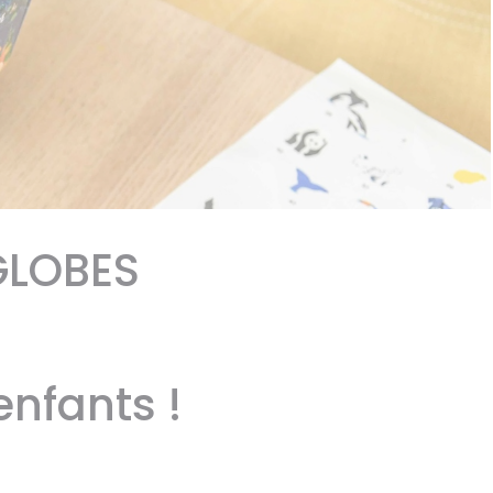
 GLOBES
 enfants !