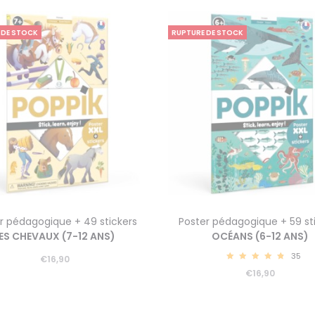
 DE STOCK
RUPTURE DE STOCK
r pédagogique + 49 stickers
Poster pédagogique + 59 st
ES CHEVAUX (7-12 ANS)
OCÉANS (6-12 ANS)
35
€
16,90
4.91
€
16,90