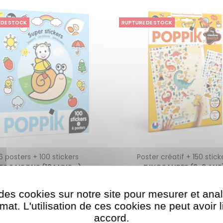
 DE STOCK
RUPTURE DE STOCK
6 posters + 100 stickers
Poster créatif + 150 stick
ES SAISONS (18 MOIS +)
DINOSAURES (3-8 ANS
€
13,90
€
12,90
des cookies sur notre site pour mesurer et ana
at. L'utilisation de ces cookies ne peut avoir 
accord.​