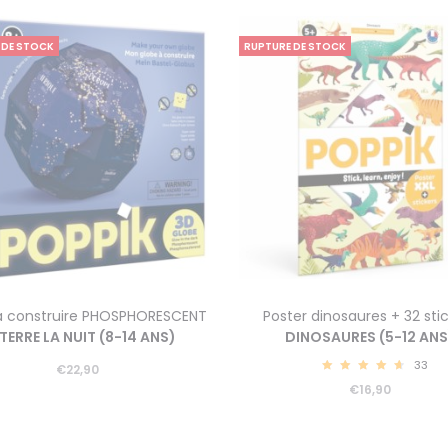
 DE STOCK
RUPTURE DE STOCK
à construire PHOSPHORESCENT
Poster dinosaures + 32 sti
 TERRE LA NUIT (8-14 ANS)
DINOSAURES (5-12 ANS
33
€
22,90
4.82
€
16,90