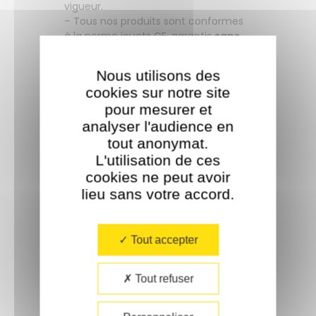
vigueur.
– Tous nos produits sont conformes
à la norme jouets CE, garantis
sans
phtalates
.
– Nous avons opté pour un packaging
Nous utilisons des
le plus compact possible, pour limiter
cookies sur notre site
au maximum l’impact
pour mesurer et
environnemental.
analyser l'audience en
– Concept exclusif : Poppik.
Conception : Delphine Badreddine et
tout anonymat.
Françoise Baglin.
L'utilisation de ces
cookies ne peut avoir
lieu sans votre accord.​
Tout accepter
Tout refuser