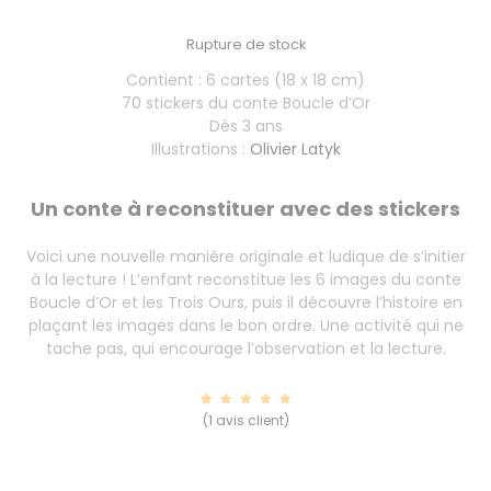
Rupture de stock
Contient : 6 cartes (18 x 18 cm)
70 stickers du conte Boucle d’Or
Dès 3 ans
Illustrations :
Olivier Latyk
Un conte à reconstituer avec des stickers
Voici une nouvelle manière originale et ludique de s’initier
à la lecture ! L’enfant reconstitue les 6 images du conte
Boucle d’Or et les Trois Ours, puis il découvre l’histoire en
plaçant les images dans le bon ordre. Une activité qui ne
tache pas, qui encourage l’observation et la lecture.
1
Noté
(
1
avis client)
5.00
sur 5
basé
sur
notatio
n