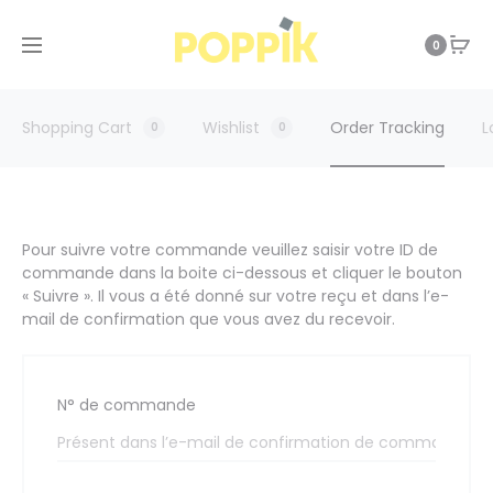
0
Shopping Cart
Wishlist
Order Tracking
L
0
0
Pour suivre votre commande veuillez saisir votre ID de
S
commande dans la boite ci-dessous et cliquer le bouton
« Suivre ». Il vous a été donné sur votre reçu et dans l’e-
u
mail de confirmation que vous avez du recevoir.
i
N° de commande
v