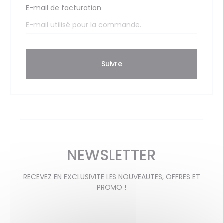
E-mail de facturation
i
d
Suivre
e
s
c
NEWSLETTER
o
RECEVEZ EN EXCLUSIVITE LES NOUVEAUTES, OFFRES ET
PROMO !
m