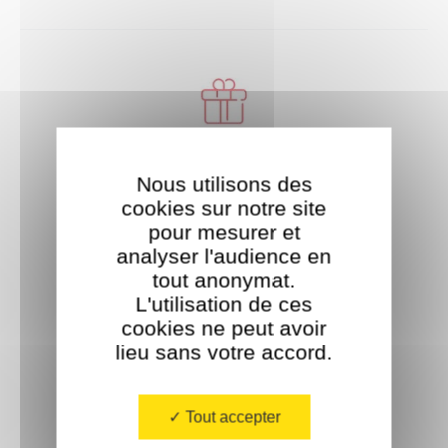
m
a
n
Livraison offerte
d
Nous utilisons des
cookies sur notre site
À partir de 35€ d'achat.
pour mesurer et
e
analyser l'audience en
tout anonymat.
s
L'utilisation de ces
cookies ne peut avoir
lieu sans votre accord.​
Paiement sécurisé
Tout accepter