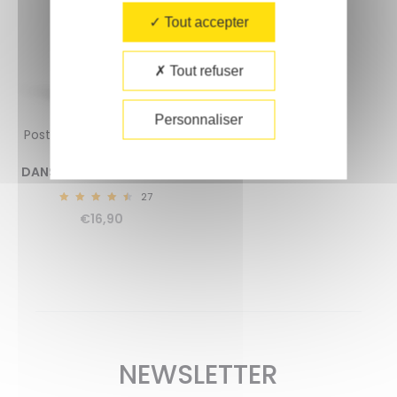
Tout accepter
Tout refuser
Personnaliser
Poster pédagogique + 60
stickers
DANS LA FORÊT (3-8 ANS)
27
4.70
€
16,90
NEWSLETTER