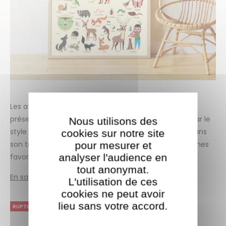
Les affiches et les jouets d’Ingela sont aujourd’hui
présents dans le monde entier. Elle est passionnée par le
Nous utilisons des
style rétro en général, ce qui se reflète clairement dans
cookies sur notre site
pour mesurer et
son travail. Pour Poppik, elle a choisi de jouer ses thèmes
analyser l'audience en
favoris :
le cirque
et les animaux.
tout anonymat.
En savoir plus sur Ingela
L'utilisation de ces
cookies ne peut avoir
lieu sans votre accord.​
RUPTURE DE STOCK