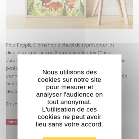
Pour Poppik, Clémence a choisi de représenter les
dinosaures classés en 3 grandes périodes (Trias,
Jurassique, Crétacé). Elle a validé ses images avec des
paléontologue, pour être au plus près des dernières
Nous utilisons des
connaissances sur ce sujet. Grâce à sa gamme colorée
cookies sur notre site
éclatante, la préhistoire devient un sujet joyeux et très
pour mesurer et
décoratif !
analyser l'audience en
tout anonymat.
En savoir plus sur Clémence Dupont
L'utilisation de ces
cookies ne peut avoir
RUPTURE DE STOCK
lieu sans votre accord.​