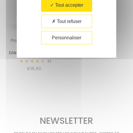
Tout accepter
Tout refuser
Personnaliser
Poster dinosaures + 32
stickers
DINOSAURES (5-12 ANS)
33
4.82
€
16,90
NEWSLETTER