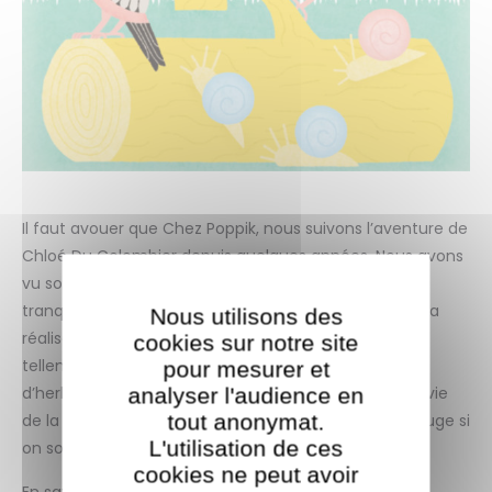
Il faut avouer que Chez Poppik, nous suivons l’aventure de
Chloé Du Colombier depuis quelques années. Nous avons
vu son style d’illustrations prendre forme et éclore
tranquillement. Nous adorons les gommettes qu’elle a
Nous utilisons des
réalisées pour les tout-petits, avec un style naïf et
cookies sur notre site
tellement poétique. Avec Chloé, une petite brindille
pour mesurer et
d’herbe, c’est tout un poéme. On la regarde, on a envie
analyser l'audience en
tout anonymat.
de la toucher et on s’attend d’ailleurs à ce qu’elle bouge si
L'utilisation de ces
on souffle dessus. Fffffffut !
cookies ne peut avoir
En savoir plus sur Chloé du Colombier