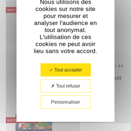
Nous utilisons des
cookies sur notre site
RUPTURE DE STOCK
RUPTURE DE STOCK
pour mesurer et
analyser l'audience en
tout anonymat.
L'utilisation de ces
cookies ne peut avoir
lieu sans votre accord.​
Jeu de société
Poster pédagogique + 44
Tout accepter
KEZAO (6+)
stickers
VROUM ! LES VÉHICULES
7
(3-7 ANS)
4.86
Tout refuser
€
15,00
18
4.67
€
16,90
Personnaliser
RUPTURE DE STOCK