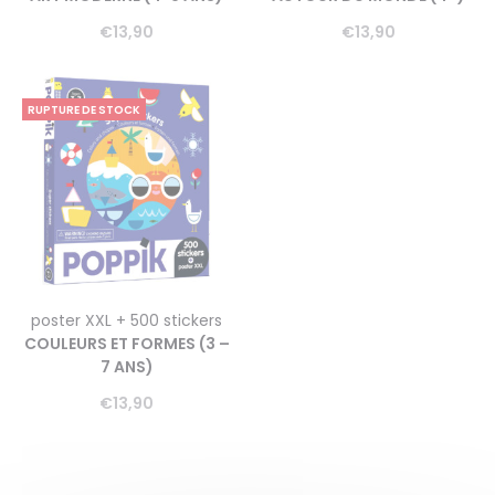
€
13,90
€
13,90
RUPTURE DE STOCK
poster XXL + 500 stickers
COULEURS ET FORMES (3 –
7 ANS)
€
13,90