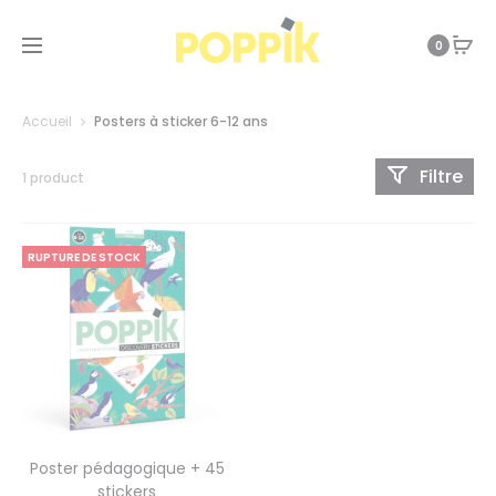
0
Accueil
Posters à sticker 6-12 ans
Filtre
1 product
RUPTURE DE STOCK
Poster pédagogique + 45
stickers