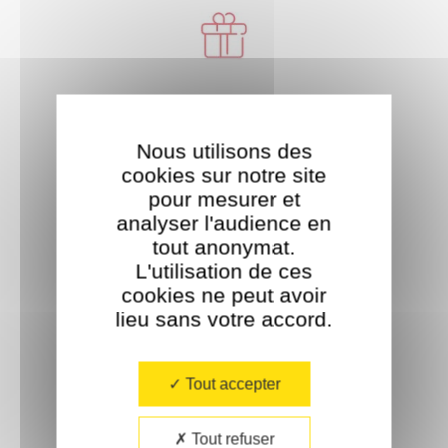
Livraison offerte
À partir de 35€ d'achat.
Nous utilisons des
cookies sur notre site
pour mesurer et
analyser l'audience en
tout anonymat.
L'utilisation de ces
cookies ne peut avoir
Paiement sécurisé
lieu sans votre accord.​
Tout accepter
Tout refuser