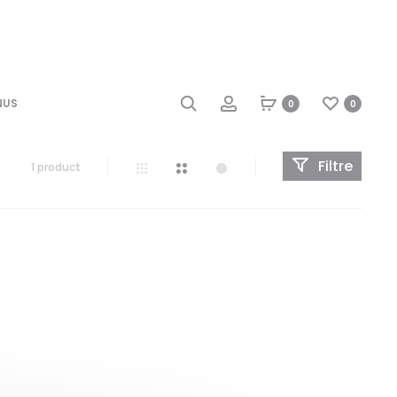
NUS
0
0
Filtre
1 product