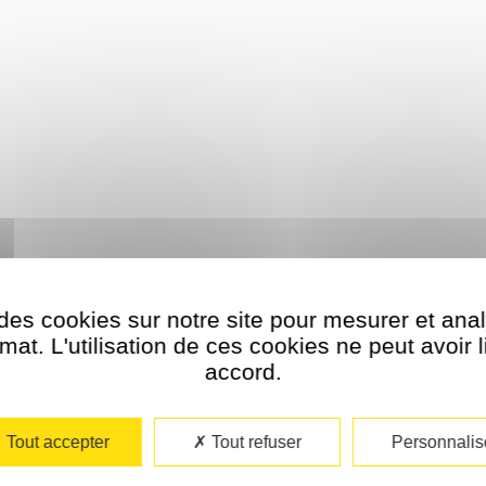
des cookies sur notre site pour mesurer et ana
at. L'utilisation de ces cookies ne peut avoir 
accord.​
NEWSLETTER
RECEVEZ EN EXCLUSIVITE LES NOUVEAUTES, OFFRES ET PROMO !
Tout accepter
Tout refuser
Personnalis