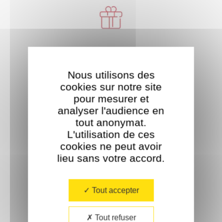
Livraison offerte
À partir de 35€ d'achat.
Nous utilisons des
cookies sur notre site
pour mesurer et
analyser l'audience en
tout anonymat.
L'utilisation de ces
cookies ne peut avoir
Paiement sécurisé
lieu sans votre accord.​
Tout accepter
Tout refuser