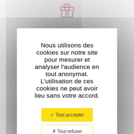
Livraison offerte
À partir de 35€ d'achat.
Nous utilisons des
cookies sur notre site
pour mesurer et
analyser l'audience en
tout anonymat.
L'utilisation de ces
cookies ne peut avoir
Paiement sécurisé
lieu sans votre accord.​
Tout accepter
Tout refuser