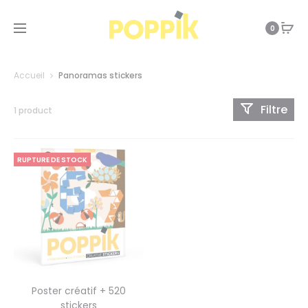
0
Accueil
Panoramas stickers
Filtre
1 product
RUPTURE DE STOCK
Poster créatif + 520
stickers