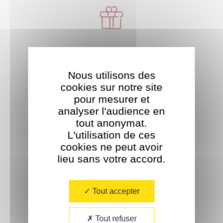
Livraison offerte
À partir de 35€ d'achat.
Nous utilisons des
cookies sur notre site
pour mesurer et
analyser l'audience en
tout anonymat.
L'utilisation de ces
cookies ne peut avoir
Paiement sécurisé
lieu sans votre accord.​
Tout accepter
Tout refuser