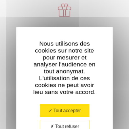
Livraison offerte
À partir de 35€ d'achat.
Nous utilisons des
cookies sur notre site
pour mesurer et
analyser l'audience en
tout anonymat.
L'utilisation de ces
cookies ne peut avoir
Paiement sécurisé
lieu sans votre accord.​
Tout accepter
Tout refuser