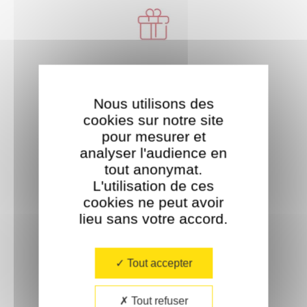
Livraison offerte
À partir de 35€ d'achat.
Nous utilisons des
cookies sur notre site
pour mesurer et
analyser l'audience en
tout anonymat.
L'utilisation de ces
cookies ne peut avoir
Paiement sécurisé
lieu sans votre accord.​
Tout accepter
Tout refuser