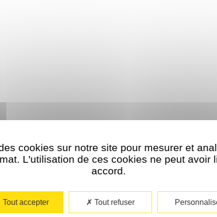
des cookies sur notre site pour mesurer et ana
at. L'utilisation de ces cookies ne peut avoir 
accord.​
NEWSLETTER
RECEVEZ EN EXCLUSIVITE LES NOUVEAUTES, OFFRES ET PROMO !
Tout accepter
Tout refuser
Personnalis