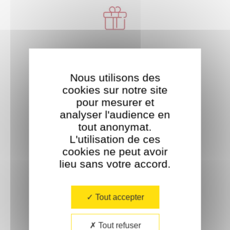
Livraison offerte
À partir de 35€ d'achat.
Nous utilisons des
cookies sur notre site
pour mesurer et
analyser l'audience en
tout anonymat.
L'utilisation de ces
cookies ne peut avoir
Paiement sécurisé
lieu sans votre accord.​
Tout accepter
Tout refuser