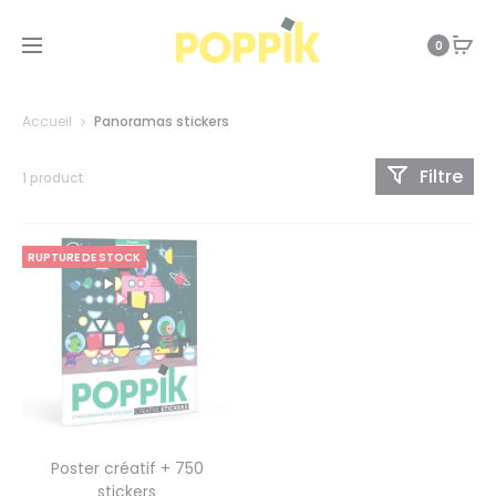
0
Accueil
Panoramas stickers
Filtre
1 product
RUPTURE DE STOCK
Poster créatif + 750
stickers