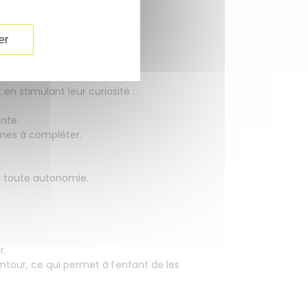
er
en stimulant leur curiosité :
ente.
ismes à compléter.
en toute autonomie.
r.
ontour, ce qui permet à l’enfant de les