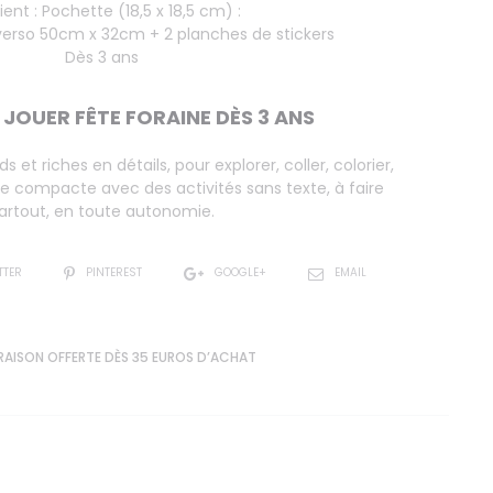
ent : Pochette (18,5 x 18,5 cm) :
verso 50cm x 32cm + 2 planches de stickers
Dès 3 ans
 JOUER FÊTE FORAINE DÈS 3 ANS
s et riches en détails, pour explorer, coller, colorier,
 compacte avec des activités sans texte, à faire
artout, en toute autonomie.
TTER
PINTEREST
GOOGLE+
EMAIL
RAISON OFFERTE DÈS 35 EUROS D’ACHAT