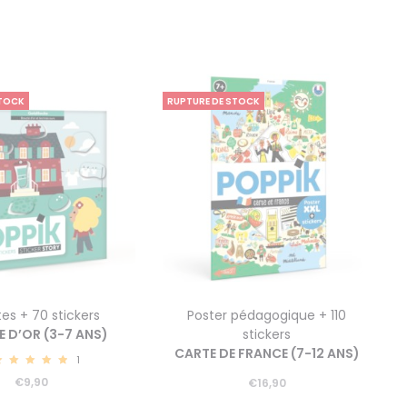
STOCK
RUPTURE DE STOCK
tes + 70 stickers
Poster pédagogique + 110
 D’OR (3-7 ANS)
stickers
CARTE DE FRANCE (7-12 ANS)
1
5.00
€
9,90
€
16,90