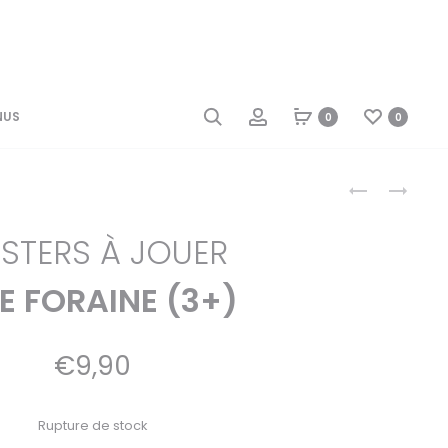
NUS
0
0
Produ
POSTERS
POSTER
À
À
JOUER
COMPLÉTER
naviga
STERS À JOUER
FORET
+
(3+)
56
STICKERS
E FORAINE (3+)
CHATS
(6-
12
ANS)
€
9,90
Rupture de stock