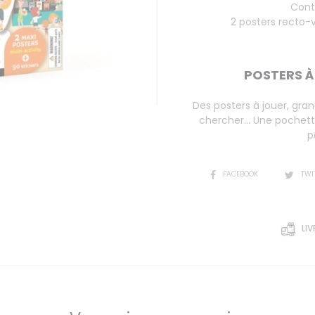
Conti
2 posters recto-
POSTERS À
Des posters à jouer, grand
chercher… Une pochette
p
SHARE
FACEBOOK
TWI
LIV