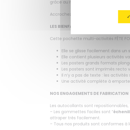
grâce au résultat bluffant qu’il obtient.
Accrochez les posters FÊTE FORAINE sur l
LES BIENFAITS DE NOS POSTERS À JOU
Cette pochette multi-activités FÊTE FOR
Elle se glisse facilement dans un 
Elle contient plusieurs activités 
Les posters grands formats plonge
Les posters sont imprimés recto v
Il n’y a pas de texte : les activi
Une activité complète à emporter 
NOS ENGAGEMENTS DE FABRICATION
Les autocollants sont repositionnables, 
– Les gommettes faciles sont “
échenil
attraper très facilement.
– Tous nos produits sont conformes à l