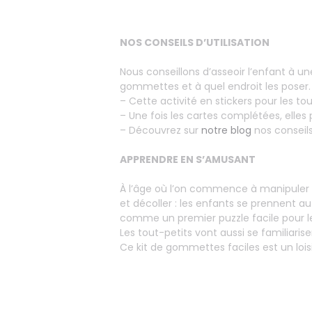
NOS CONSEILS D’UTILISATION
Nous conseillons d’asseoir l’enfant à 
gommettes et à quel endroit les poser. A
– Cette activité en stickers pour les 
– Une fois les cartes complétées, ell
– Découvrez sur
notre blog
nos conseils
APPRENDRE EN S’AMUSANT
À l’âge où l’on commence à manipuler av
et décoller : les enfants se prennent 
comme un premier puzzle facile pour l
Les tout-petits vont aussi se familiaris
Ce kit de gommettes faciles est un loisi