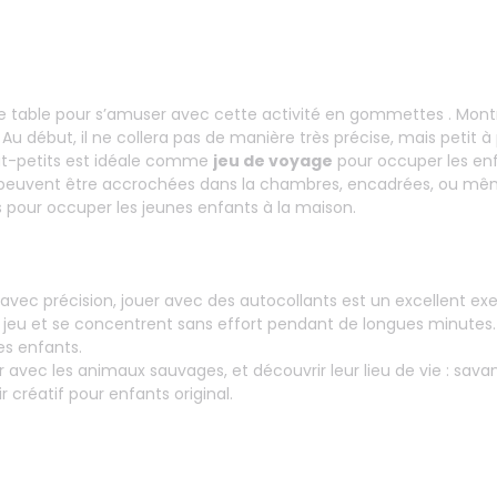
une table pour s’amuser avec cette activité en gommettes . Mon
u début, il ne collera pas de manière très précise, mais petit à p
tout-petits est idéale comme
jeu de voyage
pour occuper les enfa
es peuvent être accrochées dans la chambres, encadrées, ou mê
 pour occuper les jeunes enfants à la maison.
ec précision, jouer avec des autocollants est un excellent exerc
au jeu et se concentrent sans effort pendant de longues minutes
es enfants.
er avec les animaux sauvages, et découvrir leur lieu de vie : savan
r créatif pour enfants original.