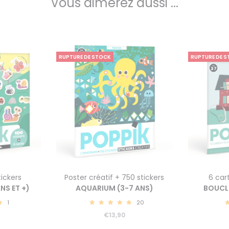
Vous aimerez aussi ...
RUPTURE DE STOCK
RUPTURE DE 
tickers
Poster créatif + 750 stickers
6 car
ANS ET +)
AQUARIUM (3-7 ANS)
BOUCLE
1
20
5.00
€
13,90