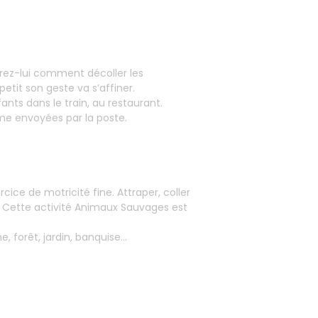
trez-lui comment décoller les
etit son geste va s’affiner.
nts dans le train, au restaurant.
me envoyées par la poste.
ice de motricité fine. Attraper, coller
. Cette activité Animaux Sauvages est
e, forêt, jardin, banquise…