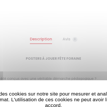
Description
Avis
0
POSTERS À JOUER FÊTE FORAINE
 été conçus avec une véritable démarche pédagogique ?
n stickers nouvelle génération. Quand les enfants ouvrent un kit
des cookies sur notre site pour mesurer et ana
collants colorés. L’activité est facile, ce qui permet à l’enfant d
 concentre naturellement pendant de longues périodes de jeu. Cet
at. L'utilisation de ces cookies ne peut avoir 
 envie à l’enfant de s’appliquer. Avec les gommettes Poppik, l’acti
accord.​